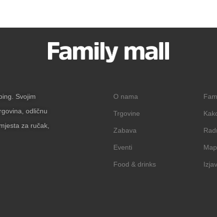
pping. Svojim
O nama
Fam
rgovina, odličnu
Trgovine
Kak
mjesta za ručak,
Zabava
Rad
Eventi
Map
Food & drinks
Izja