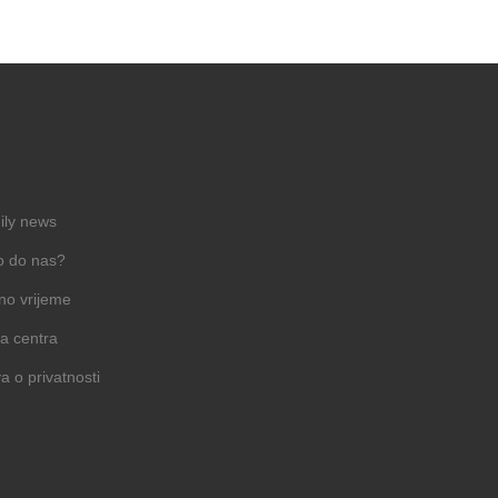
ily news
o do nas?
no vrijeme
a centra
va o privatnosti