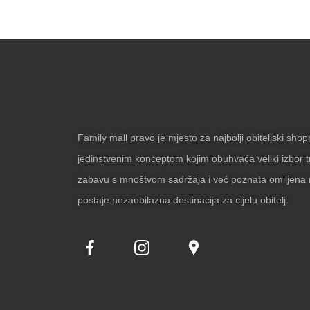
Family mall pravo je mjesto za najbolji obiteljski sho
jedinstvenim konceptom kojim obuhvaća veliki izbor t
zabavu s mnoštvom sadržaja i već poznata omiljena 
postaje nezaobilazna destinacija za cijelu obitelj.