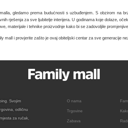
 malla, gledamo prema budućnosti s uzbuđenjem. S obzirom na brz
tivnih rješenja za sve ljubitelje interijera. U godinama koje dolaze, 
love, materijale i tehnike proizvodnje kako bi se zadovoljile promjenjiv
 mall i provjerite zašto je ovaj obiteljski centar za sve generacije ne
pping. Svojim
O nama
Fam
rgovina, odličnu
Trgovine
Kak
mjesta za ručak,
Zabava
Rad