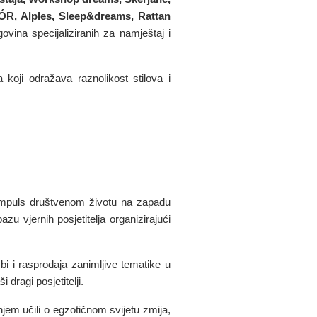
R, Alples, Sleep&dreams, Rattan
ovina specijaliziranih za namještaj i
koji odražava raznolikost stilova i
e impuls društvenom životu na zapadu
zu vjernih posjetitelja organizirajući
bi i rasprodaja zanimljive tematike u
dragi posjetitelji.
njem učili o egzotičnom svijetu zmija,