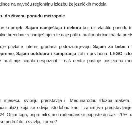
 klince na najveću regionalnu izložbu željezničkih modela.
dižu društvenu ponudu metropole
orski projekt
Sajam namještaja i dekora
koji uz vlastitu ponudu t
lne brendove s namještajem te daje priliku malim obrtnicima da pred
koje privlače interes građana podrazumijevaju
Sajam za bebe i t
 opreme, Sajam outdoora i kampiranja
zatim privlačna
LEGO izlo
y mall nije nimalo nespoznat – naš centar postaje posjećena modn
mjesecu, svibnju, predstavlja i Međunarodnu izložba maketa i m
točni ulaz) koja se odvija istodobno kao i zanimljivo predstavlja
2024. Osim toga, pripremili smo i rođendanske popuste do čak -70% na
e pridružite u slavlju, zar ne?