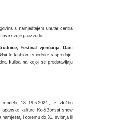
rgovina s namještajem unutar centra
stave svoje proizvode.
rudnice, Festival vjenčanja, Dani
žba
te fashion i sportske rasprodaje.
a kulisa na kojoj se predstavljaju
odela, 18.-19.5.2024., te Izložbu
nje japanske kulture Koi&Bonsai show
 namještaj i opremu do 31. svibnja ili