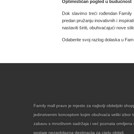
Optimističan pogled u budućnost
Dok slavimo treći rođendan Family
predan pružanju inovativnih i inspira
nastaviti širiti, obuhvaćajući nove sti
Odaberite svoj razlog dolaska u Family
Family mall pravo je mjesto za najbolji obiteljski sho
jedinstvenim konceptom kojim obuhvaća veliki izbor t
zabavu s mnoštvom sadržaja i već poznata omiljena 
postaje nezaobilazna destinacija za cijelu obitelj.