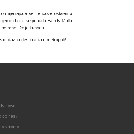
o mijenjajuće se trendove ostajemo
očekujemo da će se ponuda Family Malla
e potrebe i želje kupaca.
zaobilazna destinacija u metropoli!
ily news
o do nas?
no vrijeme