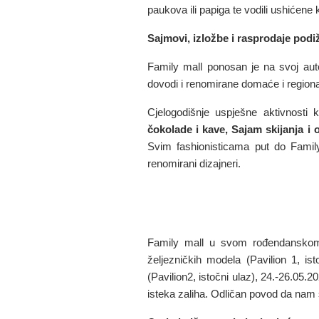
paukova ili papiga te vodili ushićene
Sajmovi, izložbe i rasprodaje po
Family mall ponosan je na svoj aut
dovodi i renomirane domaće i regiona
Cjelogodišnje uspješne aktivnosti 
čokolade i kave, Sajam skijanja i
Svim fashionisticama put do Famil
renomirani dizajneri.
Family mall u svom rođendanskom 
željezničkih modela (Pavilion 1, is
(Pavilion2, istočni ulaz), 24.-26.05.
isteka zaliha. Odličan povod da nam s