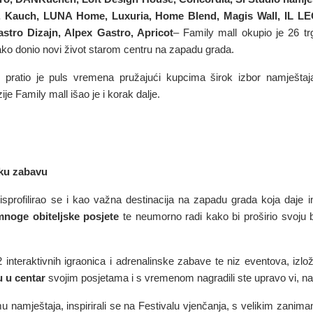
Kauch, LUNA Home, Luxuria, Home Blend, Magis Wall, IL LEÓ
stro Dizajn, Alpex Gastro, Apricot
– Family mall okupio je 26 trg
o donio novi život starom centru na zapadu grada.
l pratio je puls vremena pružajući kupcima širok izbor namještaja 
zije Family mall išao je i korak dalje.
sku zabavu
 isprofilirao se i kao važna destinacija na zapadu grada koja daj
mnoge obiteljske posjete
te neumorno radi kako bi proširio svoju ba
nteraktivnih igraonica i adrenalinske zabave te niz eventova, izlož
u u centar
svojim posjetama i s vremenom nagradili ste upravo vi, naši 
u namještaja, inspirirali se na Festivalu vjenčanja, s velikim zanima