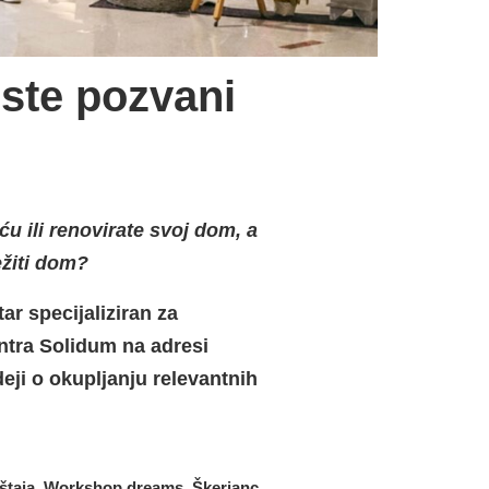
 ste pozvani
ću ili renovirate svoj dom, a
ežiti dom?
ar specijaliziran za
entra Solidum na adresi
eji o okupljanju relevantnih
štaja, Workshop dreams, Škerjanc,