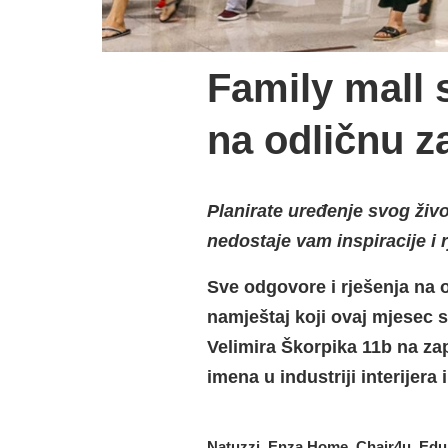
Family mall s
na odličnu z
Planirate uređenje svog živo
nedostaje vam inspiracije i r
Sve odgovore i rješenja na o
namještaj koji ovaj mjesec 
Velimira Škorpika 11b na zap
imena u industriji interijera i
Natuzzi, Enza Home, Chair4u, Edu