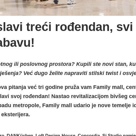
lavi treći rođendan, svi
abavu!
tnog ili poslovnog prostora? Kupili ste novi stan, ku
ješenja? Već dugo želite napraviti stilski twist i osvj
va pitanja već tri godine pruža vam Family mall, cent
slavi svoj rođendan! Nastao revitalizacijom bivšeg c
adu metropole, Family mall udario je nove temelje id
 eksterijera.
ro, DANKüchen, Loft Design House, Concordia, Si Studio namje