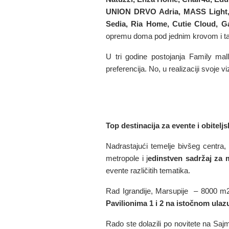
UNION DRVO Adria, MASS Light, 
Sedia, Ria Home, Cutie Cloud, Ga
opremu doma pod jednim krovom i tak
U tri godine postojanja Family mal
preferencija. No, u realizaciji svoje vi
Top destinacija za evente i obitelj
Nadrastajući temelje bivšeg centra,
metropole i j
edinstven sadržaj za 
evente različitih tematika.
Rad Igrandije, Marsupije – 8000 m2 i
Pavilionima 1 i 2 na istočnom ulaz
Rado ste dolazili po novitete na Sajm