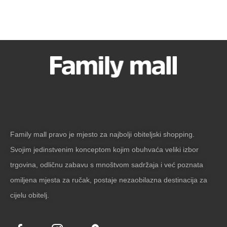
Family mall pravo je mjesto za najbolji obiteljski shopping.
Svojim jedinstvenim konceptom kojim obuhvaća veliki izbor
trgovina, odličnu zabavu s mnoštvom sadržaja i već poznata
omiljena mjesta za ručak, postaje nezaobilazna destinacija za
cijelu obitelj.