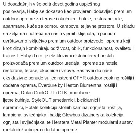
U dosadašnjih više od trideset godina uspješnog
poslovanja,
Haby
se dokazao kao provjereni dobavljač premium
outdoor opreme za terase i okućnice, hotele, restorane, vile,
apartmane, kuće za odmor, kampove, te javne prostore. U skladu
sa željama i potrebama naših vjernih klijenata, u ponudu
uvrštavamo isključivo premium outdoor proizvode i opremu koji
kroz dizajn kombiniraju održivost, oblik, funkcionalnost, kvalitetu i
trajnost.
Haby
d.o.o. je ekskluzivni distributer vrhunskih
proizvođača premium outdoor uređaja i opreme za hotele,
restorane, terase, okućnice i vrtove. Sastavni dio naše
ekskluzivne ponude su jedinstveni
OFYR
outdoor cooking roštilji i
dodatna oprema, Everdure by Heston Blumenthal roštilji i
oprema;
Dukin CookOUT
i
OLK
modularne
ljetne kuhinje,
StyleOUT smetlarnici, biciklarnici i
spremnici
, Höfats kolekcija stolnih kamina, ognjišta, roštilja,
lampiona, svijećnjaka i baklji;
Glowbus
dizajnerska kolekcija
ognjišta i svijećnjaka, te Herstera Metal Planter modularni sustav
metalnih žardinjera i dodatne opreme