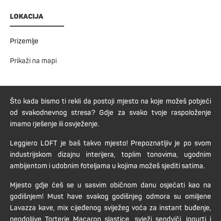
LOKACIJA
Prizemlje
Prikaži na mapi
Što kada bismo ti rekli da postoji mjesto na koje možeš pobjeći
od svakodnevnog stresa? Gdje za svako tvoje raspoloženje
imamo rješenje ili osvježenje.
Leggiero LOFT je baš takvo mjesto! Prepoznatljiv je po svom
industrijskom dizajnu interijera, toplim tonovima, ugodnim
ambijentom i udobnim foteljama u kojima možeš sjediti satima.
Mjesto gdje ćeš se u sasvim običnom danu osjećati kao na
godišnjem! Must have svakog godišnjeg odmora su omiljene
Lavazza kave, mix cijeđenog sviježeg voća za instant buđenje,
neodoljive Torterie Macaron slastice, svježi sendviči, jogurti i