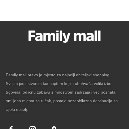
Family mall pravo je mjesto za najbolji obiteljski shopping.
Svojim jedinstvenim konceptom kojim obuhvaća veliki izbor
trgovina, odličnu zabavu s mnoštvom sadržaja i već poznata
omiljena mjesta za ručak, postaje nezaobilazna destinacija za
cijelu obitelj.