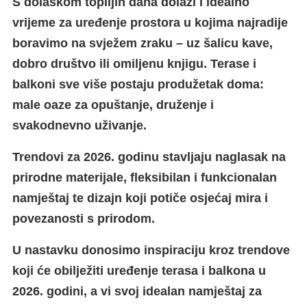
S dolaskom toplijih dana dolazi i idealno
vrijeme za uređenje prostora u kojima najradije
boravimo na svježem zraku – uz šalicu kave,
dobro društvo ili omiljenu knjigu. Terase i
balkoni sve više postaju produžetak doma:
male oaze za opuštanje, druženje i
svakodnevno uživanje.
Trendovi za 2026. godinu stavljaju naglasak na
prirodne materijale, fleksibilan i funkcionalan
namještaj te dizajn koji potiče osjećaj mira i
povezanosti s prirodom.
U nastavku donosimo inspiraciju kroz trendove
koji će obilježiti uređenje terasa i balkona u
2026. godini, a vi svoj idealan namještaj za