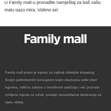
U Family mall-u pronađite namještaj za baš vašu
malu oazu mira. Vidimo se!
Family mall pravo je mjesto za najbolji obiteljski shopping.
Svojim jedinstvenim konceptom kojim obuhvaća veliki izbor
trgovina, odličnu zabavu s mnoštvom sadržaja i već poznata
omiljena mjesta za ručak, postaje nezaobilazna destinacija za
cijelu obitelj.